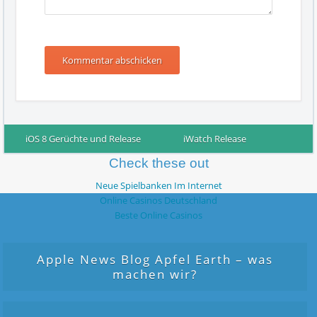
iOS 8 Gerüchte und Release
iWatch Release
Check these out
MacBook Pro 2014
iPhone 6 News
Jailbreak
Neue Spielbanken Im Internet
iOS
Online Casinos Deutschland
Beste Online Casinos
Apple News Blog Apfel Earth – was
machen wir?